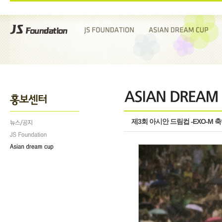
제3회 아시안 드림컵 -EXO-M 