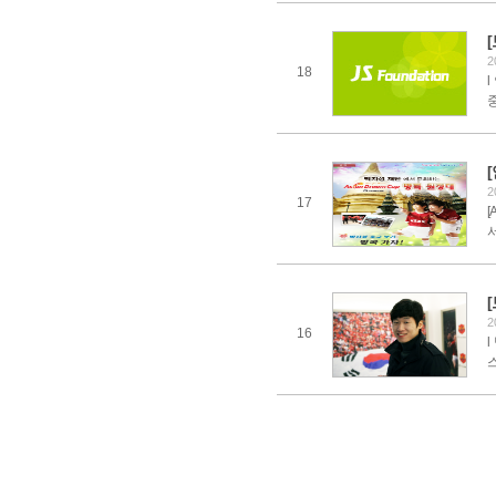
2
18
l
중
2
17
[
서
2
16
스