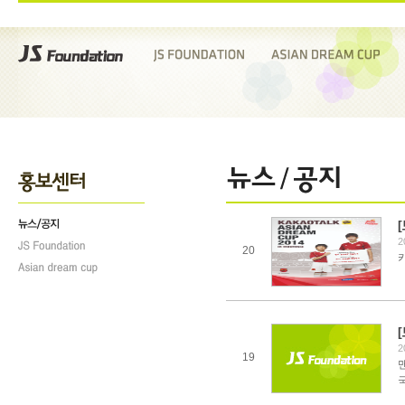
[
2
20
카
2
19
국